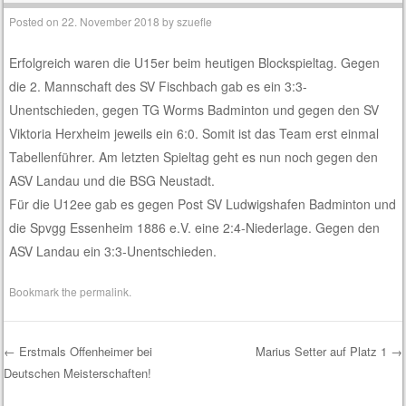
Posted on
22. November 2018
by
szuefle
Erfolgreich waren die U15er beim heutigen Blockspieltag. Gegen
die 2. Mannschaft des SV Fischbach gab es ein 3:3-
Unentschieden, gegen TG Worms Badminton und gegen den SV
Viktoria Herxheim jeweils ein 6:0. Somit ist das Team erst einmal
Tabellenführer. Am letzten Spieltag geht es nun noch gegen den
ASV Landau und die BSG Neustadt.
Für die U12ee gab es gegen Post SV Ludwigshafen Badminton und
die Spvgg Essenheim 1886 e.V. eine 2:4-Niederlage. Gegen den
ASV Landau ein 3:3-Unentschieden.
Bookmark the
permalink
.
←
Erstmals Offenheimer bei
Marius Setter auf Platz 1
→
Deutschen Meisterschaften!
Post navigation