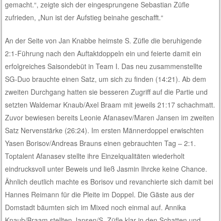
gemacht.“, zeigte sich der eingesprungene Sebastian Züfle
zufrieden, „Nun ist der Aufstieg beinahe geschafft.“
An der Seite von Jan Knabbe heimste S. Züfle die beruhigende
2:1-Führung nach den Auftaktdoppeln ein und feierte damit ein
erfolgreiches Saisondebüt in Team I. Das neu zusammenstellte
SG-Duo brauchte einen Satz, um sich zu finden (14:21). Ab dem
zweiten Durchgang hatten sie besseren Zugriff auf die Partie und
setzten Waldemar Knaub/Axel Braam mit jeweils 21:17 schachmatt.
Zuvor bewiesen bereits Leonie Afanasev/Maren Jansen im zweiten
Satz Nervenstärke (26:24). Im ersten Männerdoppel erwischten
Yasen Borisov/Andreas Brauns einen gebrauchten Tag – 2:1.
Toptalent Afanasev stellte ihre Einzelqualitäten wiederholt
eindrucksvoll unter Beweis und ließ Jasmin Ihrcke keine Chance.
Ähnlich deutlich machte es Borisov und revanchierte sich damit bei
Hannes Reimann für die Pleite im Doppel. Die Gäste aus der
Domstadt bäumten sich im Mixed noch einmal auf. Annika
Knaub/Braam stellten Jansen/S. Züfle klar in den Schatten und