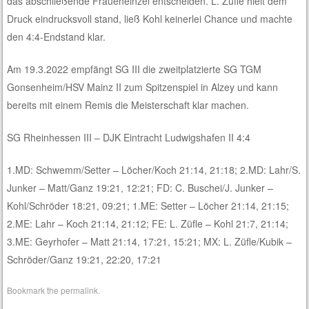
das abschließende Fraueneinzel entscheiden. L. Züfle hielt dem
Druck eindrucksvoll stand, ließ Kohl keinerlei Chance und machte
den 4:4-Endstand klar.
Am 19.3.2022 empfängt SG III die zweitplatzierte SG TGM
Gonsenheim/HSV Mainz II zum Spitzenspiel in Alzey und kann
bereits mit einem Remis die Meisterschaft klar machen.
SG Rheinhessen III – DJK Eintracht Ludwigshafen II 4:4
1.MD: Schwemm/Setter – Löcher/Koch 21:14, 21:18; 2.MD: Lahr/S.
Junker – Matt/Ganz 19:21, 12:21; FD: C. Buschei/J. Junker –
Kohl/Schröder 18:21, 09:21; 1.ME: Setter – Löcher 21:14, 21:15;
2.ME: Lahr – Koch 21:14, 21:12; FE: L. Züfle – Kohl 21:7, 21:14;
3.ME: Geyrhofer – Matt 21:14, 17:21, 15:21; MX: L. Züfle/Kubik –
Schröder/Ganz 19:21, 22:20, 17:21
Bookmark the
permalink
.