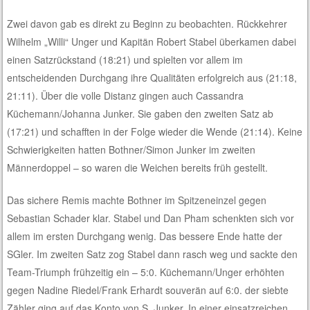
Zwei davon gab es direkt zu Beginn zu beobachten. Rückkehrer
Wilhelm „Willi“ Unger und Kapitän Robert Stabel überkamen dabei
einen Satzrückstand (18:21) und spielten vor allem im
entscheidenden Durchgang ihre Qualitäten erfolgreich aus (21:18,
21:11). Über die volle Distanz gingen auch Cassandra
Küchemann/Johanna Junker. Sie gaben den zweiten Satz ab
(17:21) und schafften in der Folge wieder die Wende (21:14). Keine
Schwierigkeiten hatten Bothner/Simon Junker im zweiten
Männerdoppel – so waren die Weichen bereits früh gestellt.
Das sichere Remis machte Bothner im Spitzeneinzel gegen
Sebastian Schader klar. Stabel und Dan Pham schenkten sich vor
allem im ersten Durchgang wenig. Das bessere Ende hatte der
SGler. Im zweiten Satz zog Stabel dann rasch weg und sackte den
Team-Triumph frühzeitig ein – 5:0. Küchemann/Unger erhöhten
gegen Nadine Riedel/Frank Erhardt souverän auf 6:0. der siebte
Zähler ging auf das Konto von S. Junker. In einer einsatzreichen