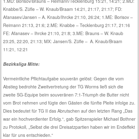
1.MD: Borisov/Brauns – Reimann/Tecklenburg 15:21, 14:21; 2.MD:
Knabbe/S. Züfle – W. Knaub/Braam 14:21, 21:17, 21:17; FD:
Afanasev/Jansen – A. Knaub/Ihrcke 21:10, 26:24; 1.ME: Borisov –
Reimann 21:13, 21:6; 2.ME: Knabbe – Tecklenburg 21:17, 21:16
FE: Afanasev – Ihrcke 21:10, 21:8; 3.ME: Brauns – W. Knaub
23:25, 22:20, 21:13; MX: Jansen/S. Züfle – A. Knaub/Braam
11:21, 12:21
Bezirksliga Mitte:
Vermeintliche Pflichtaufgabe souverän gelöst: Gegen die vom
Abstieg bedrohte Zweitvertretung der TG Worms ließ sich die
zweite SG-Equipe beim souveränen 7:1-Triumph die Butter nicht
vom Brot nehmen und fügte den Gästen die fünfte Pleite infolge zu.
Dies bedeutet für TG II das Abrutschen auf den letzten Rang „Das
war ein hochverdienter Erfolg.“, gab Spitzenspieler Michael Bothner
zu Protokoll, „Selbst die drei Dreisatzpartien haben wir im Endeffekt
klar für uns entschieden.“