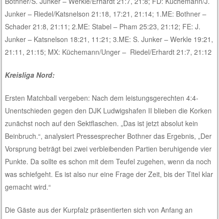
Bothner/S. Junker – Werkle/Erhardt 21:7, 21:8; FD: Küchemann/J.
Junker – Riedel/Katsnelson 21:18, 17:21, 21:14; 1.ME: Bothner –
Schader 21:8, 21:11; 2.ME: Stabel – Pham 25:23, 21:12; FE: J.
Junker – Katsnelson 18:21, 11:21; 3.ME: S. Junker – Werkle 19:21,
21:11, 21:15; MX: Küchemann/Unger – Riedel/Erhardt 21:7, 21:12
Kreisliga Nord:
Ersten Matchball vergeben: Nach dem leistungsgerechten 4:4-
Unentschieden gegen den DJK Ludwigshafen II blieben die Korken
zunächst noch auf den Sektflaschen. „Das ist jetzt absolut kein
Beinbruch.“, analysiert Pressesprecher Bothner das Ergebnis, „Der
Vorsprung beträgt bei zwei verbleibenden Partien beruhigende vier
Punkte. Da sollte es schon mit dem Teufel zugehen, wenn da noch
was schiefgeht. Es ist also nur eine Frage der Zeit, bis der Titel klar
gemacht wird.“
Die Gäste aus der Kurpfalz präsentierten sich von Anfang an