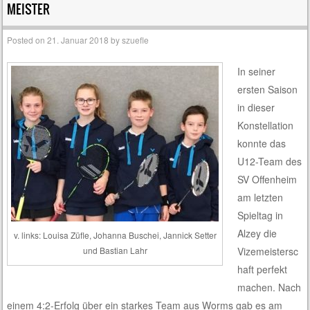
MEISTER
Posted on
21. Januar 2018
by
szuefle
In seiner
ersten Saison
in dieser
Konstellation
konnte das
U12-Team des
SV Offenheim
am letzten
Spieltag in
Alzey die
v. links: Louisa Züfle, Johanna Buschei, Jannick Setter
Vizemeistersc
und Bastian Lahr
haft perfekt
machen. Nach
einem 4:2-Erfolg über ein starkes Team aus Worms gab es am