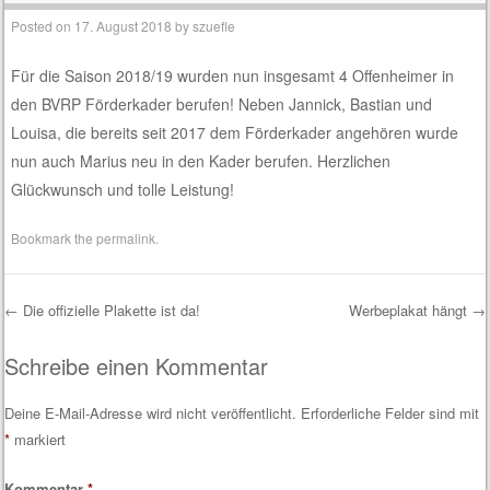
Posted on
17. August 2018
by
szuefle
Für die Saison 2018/19 wurden nun insgesamt 4 Offenheimer in
den BVRP Förderkader berufen! Neben Jannick, Bastian und
Louisa, die bereits seit 2017 dem Förderkader angehören wurde
nun auch Marius neu in den Kader berufen. Herzlichen
Glückwunsch und tolle Leistung!
Bookmark the
permalink
.
←
Die offizielle Plakette ist da!
Werbeplakat hängt
→
Post navigation
Schreibe einen Kommentar
Deine E-Mail-Adresse wird nicht veröffentlicht.
Erforderliche Felder sind mit
*
markiert
Kommentar
*