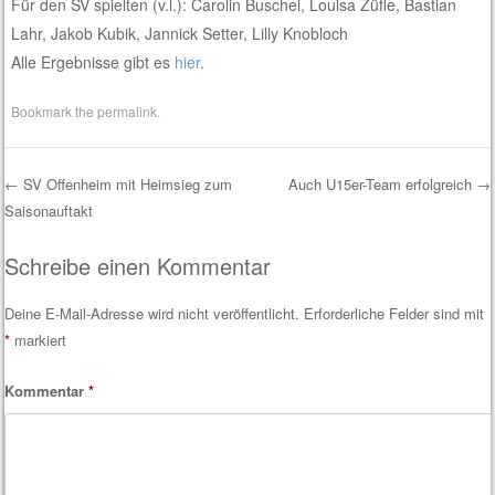
Für den SV spielten (v.l.): Carolin Buschei, Louisa Züfle, Bastian
Lahr, Jakob Kubik, Jannick Setter, Lilly Knobloch
Alle Ergebnisse gibt es
hier
.
Bookmark the
permalink
.
←
SV Offenheim mit Heimsieg zum
Auch U15er-Team erfolgreich
→
Saisonauftakt
Post navigation
Schreibe einen Kommentar
Deine E-Mail-Adresse wird nicht veröffentlicht.
Erforderliche Felder sind mit
*
markiert
Kommentar
*